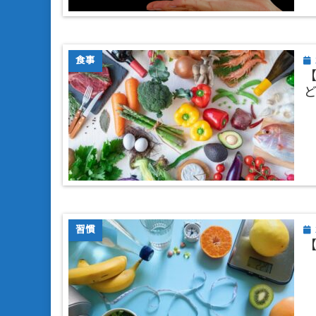
食事
【
習慣
【